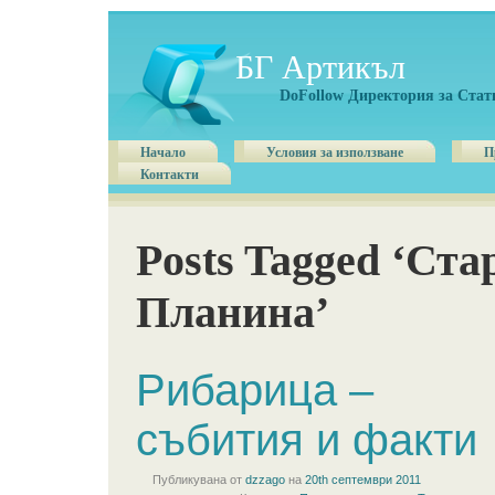
БГ Артикъл
DoFollow Директория за Стат
Начало
Условия за използване
П
Контакти
Posts Tagged ‘Ста
Планина’
Рибарица –
събития и факти
Публикувана от
dzzago
на
20th септември 2011