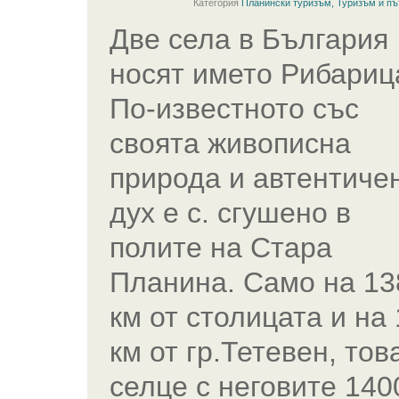
Категория
Планински туризъм
,
Туризъм и пъ
Две села в България
носят името Рибариц
По-известното със
своята живописна
природа и автентиче
дух е с. сгушено в
полите на Стара
Планина. Само на 13
км от столицата и на
км от гр.Тетевен, тов
селце с неговите 140