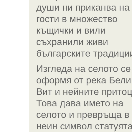
души ни приканва на
гости в множество
къщички и вили
съхранили живи
българските традици
Изгледа на селото се
оформя от река Бели
Вит и нейните прито
Това дава името на
селото и превръща в
неин символ статуят