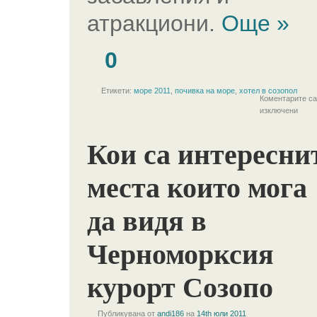
атракциони.
Още »
0
Етикети:
море 2011
,
почивка на море
,
хотел в созопол
Коментарите са
изключени
Кои са интересни
места които мога
да видя в
Черноморксия
курорт Созопо
Публикувана от
andi186
на
14th юли 2011