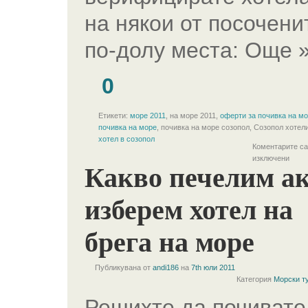
на някои от посочени
по-долу места: Още 
0
Етикети:
море 2011
, на море 2011,
оферти за почивка на м
почивка на море
, почивка на море созопол, Созопол хотели
хотел в созопол
Коментарите са
изключени
Какво печелим а
изберем хотел на
брега на море
Публикувана от
andi186
на
7th юли 2011
Категория
Морски т
Решихте да почивате