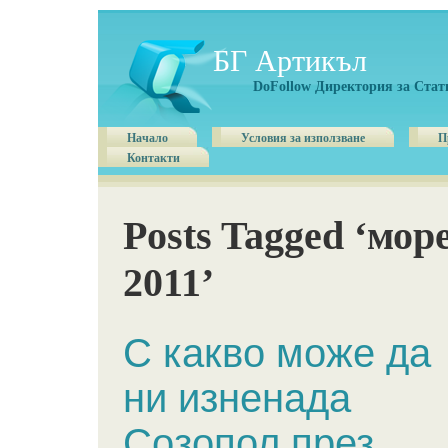
БГ Артикъл
DoFollow Директория за Стат
Начало
Условия за използване
П
Контакти
Posts Tagged ‘мор
2011’
С какво може да
ни изненада
Созопол през