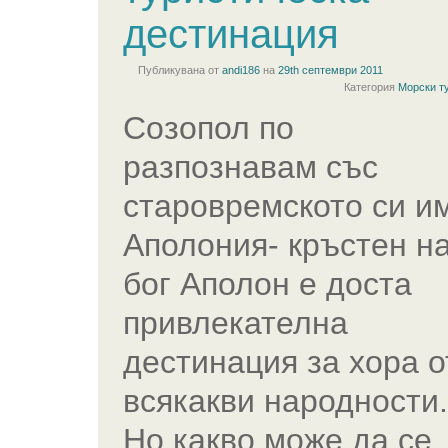
дестинация
Публикувана от
andi186
на
29th септември 2011
Категория
Морски т
Созопол по
разпознавам със
старовремското си и
Аполония- кръстен н
бог Аполон е доста
привлекателна
дестинация за хора о
всякакви народности.
Но какво може да се