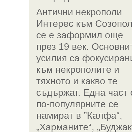
Антични некрополи
Интерес към Созопо
се е заформил още
през 19 век. Основни
усилия са фокусиран
към некрополите и
тяхното и какво те
съдържат. Една част 
по-популярните се
намират в ”Калфа“,
„Харманите“, „Буджак