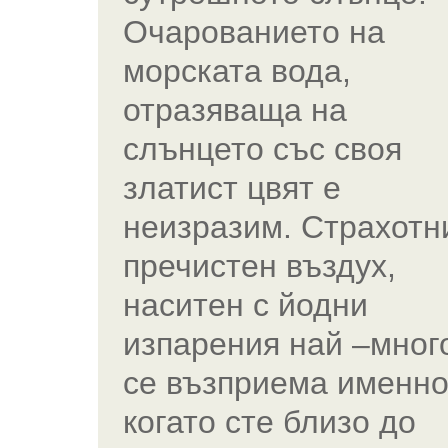
Очарованието на
морската вода,
отразяваща на
слънцето със своя
златист цвят е
неизразим. Страхотн
пречистен въздух,
наситен с йодни
изпарения най –мног
се възприема именно
когато сте близо до