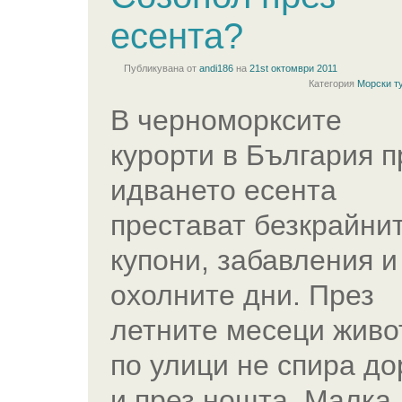
есента?
Публикувана от
andi186
на
21st октомври 2011
Категория
Морски т
В черноморксите
курорти в България п
идването есента
престават безкрайни
купони, забавления и
охолните дни. През
летните месеци живо
по улици не спира до
и през нощта. Малка