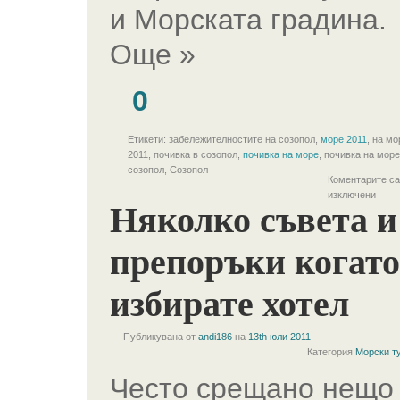
и Морската градина.
Още »
0
Етикети: забележителностите на созопол,
море 2011
, на мо
2011, почивка в созопол,
почивка на море
, почивка на море
созопол, Созопол
Коментарите са
изключени
Няколко съвета и
препоръки когато
избирате хотел
Публикувана от
andi186
на
13th юли 2011
Категория
Морски т
Често срещано нещо