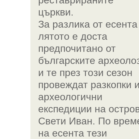
реставрираните
църкви.
За разлика от есента
лятото е доста
предпочитано от
българските археоло
и те през този сезон
провеждат разкопки 
археологични
експедиции на остро
Свети Иван. По врем
на есента тези