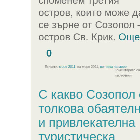
споменем третия
остров, които може д
се зърне от Созопол 
остров Св. Крик.
Още
0
Етикети:
море 2011
, на море 2011,
почивка на море
Коментарите са
изключени
С какво Созопол 
толкова обаятел
и привлекателна
туристическа