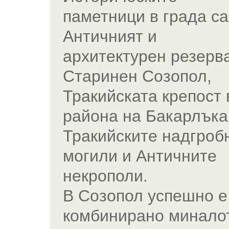
паметници в града са
Античният и
архитектурен резерв
Старинен Созопол,
Тракийската крепост 
района на Бакарлъка
Тракийските надгроб
могили и Античните
некрополи.
В Созопол успешно е
комбинирано минало