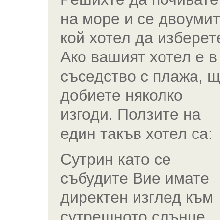
на море и се двоуми
кой хотел да изберет
Ако вашият хотел e в
съседство с плажа, 
добиете няколко
изгоди. Ползите на
един такъв хотел са:
Сутрин като се
събудите Вие имате
директен изглед към
сутрешното слънце.