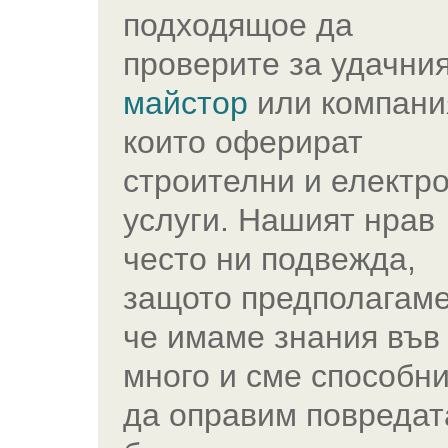
подходящое да
проверите за удачни
майстор
или компани
които оферират
строителни и електр
услуги. Нашият нрав
често ни подвежда,
защото предполагаме
че имаме знания във
много и сме способн
да оправим повредат