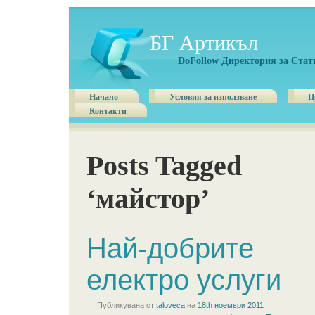
БГ Артикъл
DoFollow Директория за Стат
Начало
Условия за използване
П
Контакти
Posts Tagged
‘майстор’
Най-добрите
електро услуги
Публикувана от
taloveca
на
18th ноември 2011