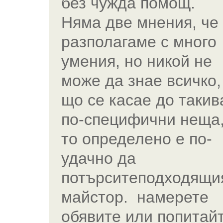
без чужда помощ.
Няма две мнения, че
разполагаме с много
умения, но никой не
може да знае всичко,
що се касае до такив
по-специфични неща
то определено е по-
удачно да
потърситеподходящи
майстор. намерете
обявите или попитай