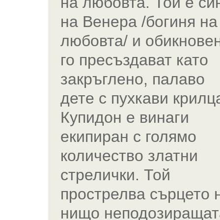
на любовта. Той е си
на Венера /богиня на
любовта/ и обикнове
го пресъздават като
закръглено, палаво
дете с пухкави крилц
Купидон е винаги
екипиран с голямо
количество златни
стрелички. Той
прострелва сърцето 
нищо неподозиращат