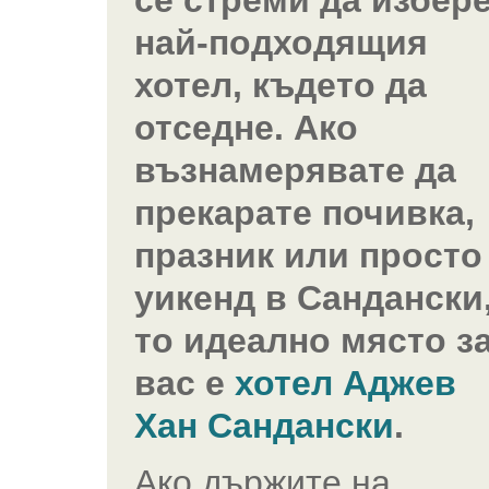
се стреми да избер
най-подходящия
хотел, където да
отседне. Ако
възнамерявате да
прекарате почивка,
празник или просто
уикенд в Сандански
то идеално място з
вас е
хотел Аджев
Хан Сандански
.
Ако държите на