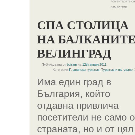
Коментарите са
изключени
СПА СТОЛИЦА
НА БАЛКАНИТЕ
ВЕЛИНГРАД
Публикувана от
bulram
на
12th април 2011
Категория
Планински туризъм
,
Туризъм и пътуване
,
Има един град в
България, който
отдавна привлича
посетители не само о
страната, но и от цял