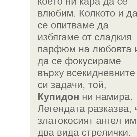
което ни кара да се
влюбим. Колкото и д
се опитваме да
избягаме от сладкия
парфюм на любовта 
да се фокусираме
върху всекидневните
си задачи, той,
Купидон
ни намира.
Легендата разказва, 
златокосият ангел им
два вида стрелички.