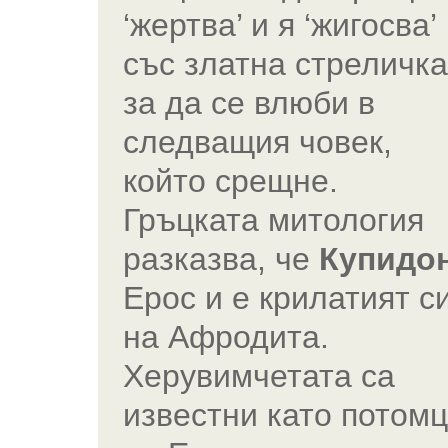
‘жертва’ и я ‘жигосва’
със златна стреличка
за да се влюби в
следващия човек,
който срещне.
Гръцката митология
разказва, че
Купидо
Ерос и е крилатият с
на Афродита.
Херувимчетата са
известни като потом