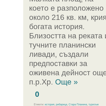
което е разположено
около 216 кв. км, кри
богата история.
Близостта на реката 
тучните планински
ливади, създали
предпоставки за
оживена дейност ощ
п.р.Хр.
Още »
0
Етикети:
история
,
рибарица
,
Стара Планина
,
туризъм