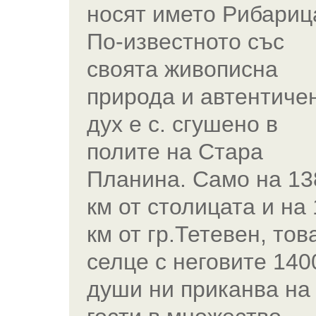
носят името Рибариц
По-известното със
своята живописна
природа и автентиче
дух е с. сгушено в
полите на Стара
Планина. Само на 13
км от столицата и на
км от гр.Тетевен, тов
селце с неговите 140
души ни приканва на