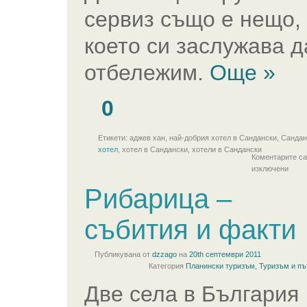
сервиз също е нещо,
което си заслужава д
отбележим.
Още »
0
Етикети: аджев хан, най-добрия хотел в Сандански, Сандан
хотел
, хотел в Сандански, хотели в Сандански
Коментарите са
изключени
Рибарица –
събития и факти
Публикувана от
dzzago
на
20th септември 2011
Категория
Планински туризъм
,
Туризъм и пъ
Две села в България