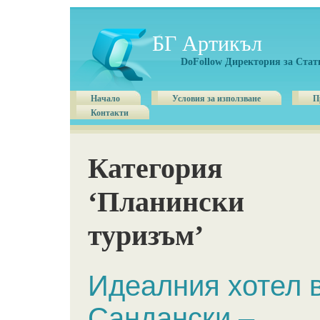
БГ Артикъл
DoFollow Директория за Стат
Начало
Условия за използване
П
Контакти
Категория
‘Планински
туризъм’
Идеалния хотел 
Сандански –