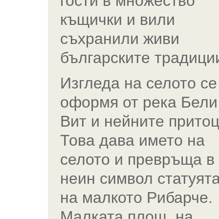
гости в множество
къщички и вили
съхранили живи
българските традици
Изгледа на селото се
оформя от река Бели
Вит и нейните прито
Това дава името на
селото и превръща в
неин символ статуят
на малкото Рибарче.
Малката площ, на