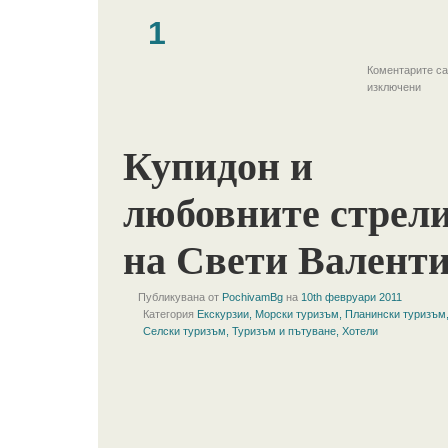
1
Коментарите са
изключени
Купидон и
любовните стрел
на Свети Валент
Публикувана от
PochivamBg
на
10th февруари 2011
Категория
Екскурзии
,
Морски туризъм
,
Планински туризъм
Селски туризъм
,
Туризъм и пътуване
,
Хотели