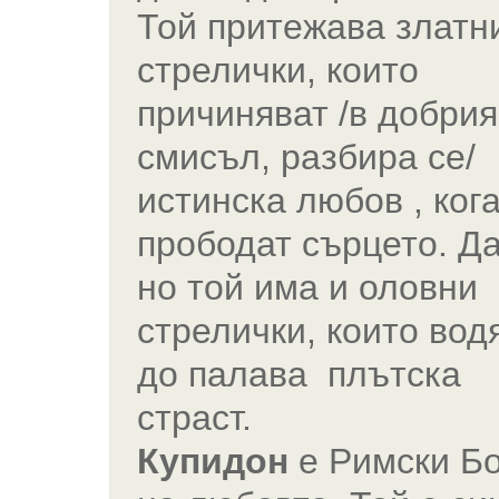
Той притежава златн
стрелички, които
причиняват /в добрия
смисъл, разбира се/
истинска любов , ког
прободат сърцето. Да
но той има и оловни
стрелички, които вод
до палава плътска
страст.
Купидон
е Римски Бо