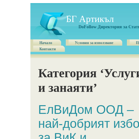
БГ Артикъл
DoFollow Директория за Стат
Начало
Условия за използване
П
Контакти
Категория ‘Услуг
и занаяти’
ЕлВиДом ООД –
най-добрият изб
за ВиК и