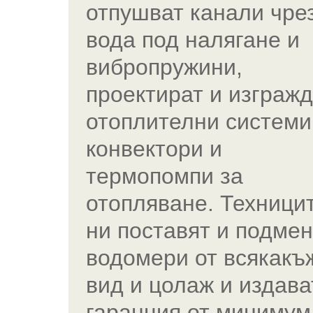
отпушват канали чре
вода под налягане и
вибропружини,
проектират и изгражд
отоплителни системи
конвектори и
термопомпи за
отопляване. Техници
ни поставят и подмен
водомери от всякакъ
вид и цолаж и издава
гаранция от минимум