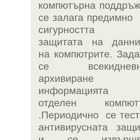
компютърна поддръж
се залага предимно 
сигурността
защитата на данни
на компютрите. Зада
се всекиднев
архивиране 
информацията 
отделен компют
.Периодично се тест
антивирусната защи
и се извърш