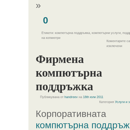
»
0
Етикети: компютърна поддръжка, компютърни услуги, под
на копмютри
Коментарите са
изключени
Фирмена
компютърна
поддръжка
Публикувана от
handreev
на
18th юли 2011
Категория
Услуги и 
Корпоративната
компютърна поддръж