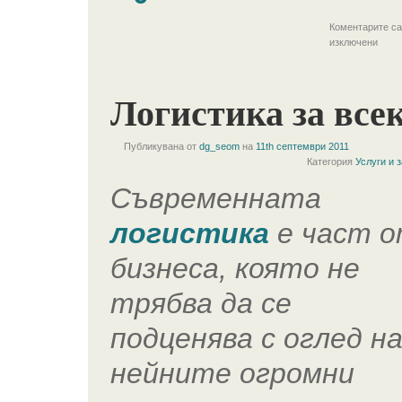
Коментарите са
изключени
Логистика за все
Публикувана от
dg_seom
на
11th септември 2011
Категория
Услуги и 
Съвременната
логистика
е част 
бизнеса, която не
трябва да се
подценява с оглед н
нейните огромни