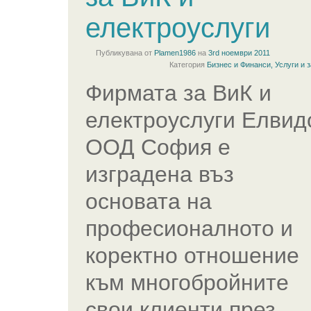
електроуслуги
Публикувана от
Plamen1986
на
3rd ноември 2011
Категория
Бизнес и Финанси
,
Услуги и 
Фирмата за ВиК и
електроуслуги Елвид
ООД София е
изградена въз
основата на
професионалното и
коректно отношение
към многобройните
свои клиенти през