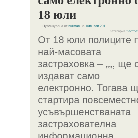
само електронно 
18 юли
Публикувана от
nullman
на
10th юли 2011
Категория
Застра
От 18 юли полиците 
най-масовата
застраховка – „„, ще 
издават само
електронно. Тогава 
стартира повсеместн
усъвършенстваната
застрахователна
информационна